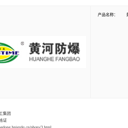
产品名称：
工集团
格证
angdong.hnjgzdq.cn/photo/3.html