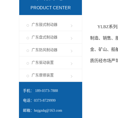
PRODUCT CENTER
广东鼓式制动器
YLBZ系
广东盘式制动器
制造、销售、
金、矿山、船
广东防风制动器
质历经市场严
广东驱动装置
广东摩擦装置
手机： 189-0373-7888
电话：0373-8729999
邮箱：
hnjgzdq@163.com